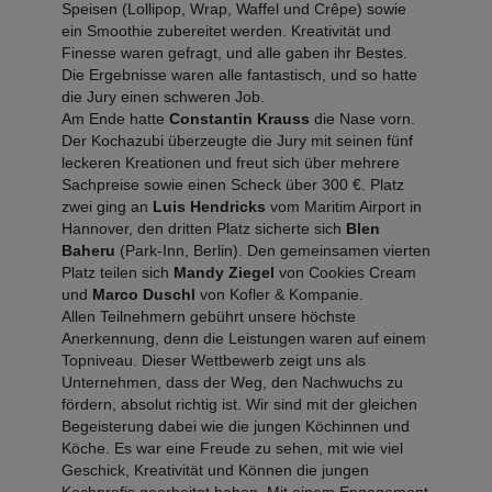
Speisen (Lollipop, Wrap, Waffel und Crêpe) sowie
ein Smoothie zubereitet werden. Kreativität und
Finesse waren gefragt, und alle gaben ihr Bestes.
Die Ergebnisse waren alle fantastisch, und so hatte
die Jury einen schweren Job.
Am Ende hatte
Constantin Krauss
die Nase vorn.
Der Kochazubi überzeugte die Jury mit seinen fünf
leckeren Kreationen und freut sich über mehrere
Sachpreise sowie einen Scheck über 300 €. Platz
zwei ging an
Luis Hendricks
vom Maritim Airport in
Hannover, den dritten Platz sicherte sich
Blen
Baheru
(Park-Inn, Berlin). Den gemeinsamen vierten
Platz teilen sich
Mandy Ziegel
von Cookies Cream
und
Marco Duschl
von Kofler & Kompanie.
Allen Teilnehmern gebührt unsere höchste
Anerkennung, denn die Leistungen waren auf einem
Topniveau. Dieser Wettbewerb zeigt uns als
Unternehmen, dass der Weg, den Nachwuchs zu
fördern, absolut richtig ist. Wir sind mit der gleichen
Begeisterung dabei wie die jungen Köchinnen und
Köche. Es war eine Freude zu sehen, mit wie viel
Geschick, Kreativität und Können die jungen