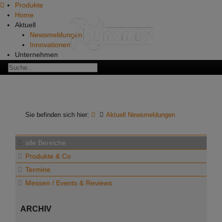
Produkte
Home
Aktuell
Newsmeldungen
Innovationen
Unternehmen
Über uns
Team
Karriere & Jobs
Partner & Sponsoring
Kundenmeinungen - Referenzen
Kochwelt
Sie befinden sich hier:
Aktuell Newsmeldungen
Rezepte
Service
alle Bereiche
Reparatur
Downloads
Produkte & Co
Kataloge & Prospekte
Termine
Manuals
Messen / Events & Reviews
Ersatzteile
Medien
Videos
ARCHIV
Bilder