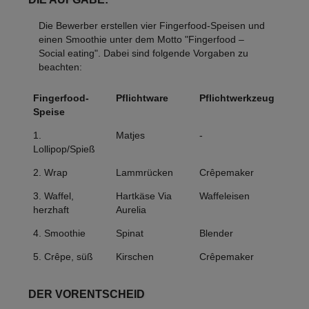
Die Bewerber erstellen vier Fingerfood-Speisen und
einen Smoothie unter dem Motto "Fingerfood –
Social eating". Dabei sind folgende Vorgaben zu
beachten:
Fingerfood-
Pflichtware
Pflichtwerkzeug
Speise
1.
Matjes
-
Lollipop/Spieß
2. Wrap
Lammrücken
Crêpemaker
3. Waffel,
Hartkäse Via
Waffeleisen
herzhaft
Aurelia
4. Smoothie
Spinat
Blender
5. Crêpe, süß
Kirschen
Crêpemaker
DER VORENTSCHEID