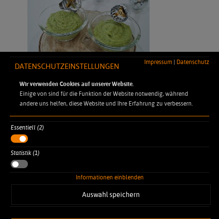
Impressum
|
Datenschutz
DATENSCHUTZEINSTELLUNGEN
Wir verwenden Cookies auf unserer Website.
Einige von sind für die Funktion der Website notwendig, während
andere uns helfen, diese Website und Ihre Erfahrung zu verbessern.
Essentiell (2)
DYNAMIC PROFESSIONAL
Statistik (1)
Robert-Koch-Straße 7
77694 Kehl Auenheim
Informationen einblenden
info@dynamic-professional.de
+49 7851 886 45-0
Auswahl speichern
+49 7851 886 45-32