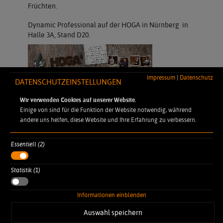
Früchten.
Dynamic Professional auf der HOGA in Nürnberg in
Halle 3A, Stand D20.
Impressum
|
Datenschutz
DATENSCHUTZEINSTELLUNGEN
Wir verwenden Cookies auf unserer Website.
Einige von sind für die Funktion der Website notwendig, während
andere uns helfen, diese Website und Ihre Erfahrung zu verbessern.
Essentiell (2)
DYNAMIC PROFESSIONAL
Statistik (1)
Robert-Koch-Straße 7
77694 Kehl Auenheim
Informationen einblenden
info@dynamic-professional.de
+49 7851 886 45-0
Auswahl speichern
+49 7851 886 45-32