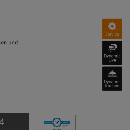
Service
nen und
Dynamic
Live
Dynamic
Kitchen
4