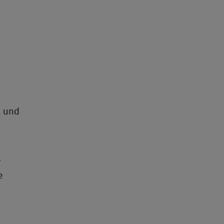
l und
r
e