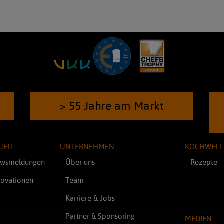
> 55 Jahre am Markt
UELL
UNTERNEHMEN
KOCHWELT
wsmeldungen
Über uns
Rezepte
novationen
Team
Karriere & Jobs
Partner & Sponsoring
MEDIEN