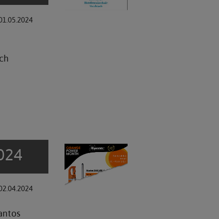
01.05.2024
ach
024
02.04.2024
antos