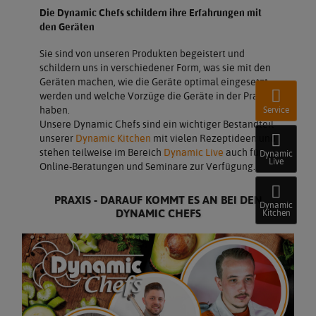
Die Dynamic Chefs schildern ihre Erfahrungen mit
den Geräten
Sie sind von unseren Produkten begeistert und
schildern uns in verschiedener Form, was sie mit den
Geräten machen, wie die Geräte optimal eingesetzt
werden und welche Vorzüge die Geräte in der Praxis
haben.
Service
Unsere Dynamic Chefs sind ein wichtiger Bestandteil
unserer
Dynamic Kitchen
mit vielen Rezeptideen und
stehen teilweise im Bereich
Dynamic Live
auch für
Dynamic
Live
Online-Beratungen und Seminare zur Verfügung.
PRAXIS - DARAUF KOMMT ES AN BEI DEN
Dynamic
DYNAMIC CHEFS
Kitchen