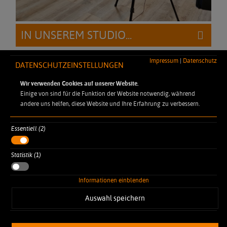
IN UNSEREM STUDIO...
Impressum
|
Datenschutz
DATENSCHUTZEINSTELLUNGEN
... berät Sie unser Team und die Dynamic Chefs gerne.
Reservieren Sie sich Ihren
Wir verwenden Cookies auf unserer Website.
.
Wunschtermin für eine Live-Beratung
Einige von sind für die Funktion der Website notwendig, während
andere uns helfen, diese Website und Ihre Erfahrung zu verbessern.
Essentiell (2)
DYNAMIC PROFESSIONAL
Statistik (1)
Robert-Koch-Straße 7
77694 Kehl Auenheim
Informationen einblenden
info@dynamic-professional.de
+49 7851 886 45-0
Auswahl speichern
+49 7851 886 45-32