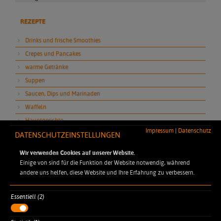
REZEPTE
Drinks und frische Smoothies
Crepes und Pancakes
warme Getränke
Suppen
Saucen, Dips und Marinaden
Waffeln
Hauptgerichte
Impressum
|
Datenschutz
Desserts
DATENSCHUTZEINSTELLUNGEN
Gewürzmischungen
Wir verwenden Cookies auf unserer Website.
Pürees und Stampf
Einige von sind für die Funktion der Website notwendig, während
andere uns helfen, diese Website und Ihre Erfahrung zu verbessern.
Essentiell (2)
DYNAMIC PROFESSIONAL