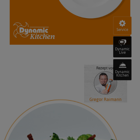
Service
Dynamic
Live
Rezept von
Dynamic
Kitchen
Gregor Raimann