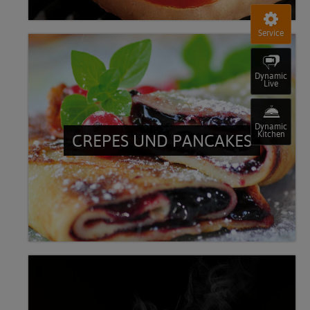
Service
Dynamic
Live
Dynamic
Kitchen
CREPES UND PANCAKES