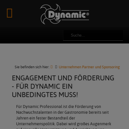
Newsmeldungen
Über uns
Rezepte
Reparatur
Kataloge & Prospekte
Videos
Impressum
Innovationen
Team
Manuals
Bilder
Datenschutz
Karriere & Jobs
Ersatzteile
AGB
Partner & Sponsoring
Sie befinden sich hier:
Unternehmen Partner und Sponsoring
ENGAGEMENT UND FÖRDERUNG
Kundenmeinungen - Referenzen
- FÜR DYNAMIC EIN
UNBEDINGTES MUSS!
Für Dynamic Professional ist die Förderung von
Nachwuchstalenten in der Gastronomie bereits seit
Jahren ein fester Bestandteil der
Unternehmenspolitik. Dabei wird großes Augenmerk