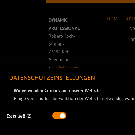
HOME
AKT
DYNAMIC
PROFESSIONAL
Ne
Robert-Koch-
In
Straße 7
77694 Kehl
Auenheim
info@dynamic-
professional.de
DATENSCHUTZEINSTELLUNGEN
+49 7851 886
Wir verwenden Cookies auf unserer Website.
45-0
Einige von sind für die Funktion der Website notwendig, währ
+49 7851 886
45-32
Essentiell (2)